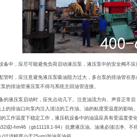
备中，应尽可能避免负荷启动液压泵，液压泵中的安全阀不应
管时，应注意避免液压泵吸油阻力过大，多台泵的排油管在形
压泵的排油管液压泵不得与系统主回油管连接。
的液压泵启动时，应先点动几下。注意油流方向、声音正常后，低
壳上的排油口向泵内注入清洁的工作油。油的粘度受温度的影响。
同的工作温度下稳定工作，液压机设备中的油温应具有受温度变
m32或l-hm46（gb11118.1-94）抗磨液压油。油液必
(过滤精度小于25μm)加油至油箱。