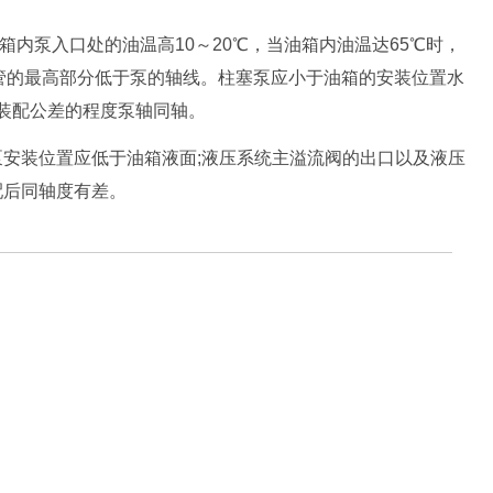
内泵入口处的油温高10～20℃，当油箱内油温达65℃时，
油管的最高部分低于泵的轴线。柱塞泵应小于油箱的安装位置水
轴装配公差的程度泵轴同轴。
装位置应低于油箱液面;液压系统主溢流阀的出口以及液压
配后同轴度有差。