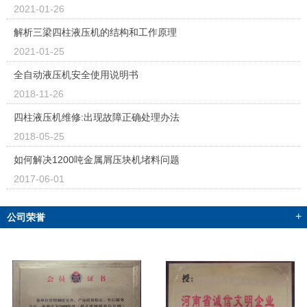
2021-01-26
解析三梁四柱液压机的结构和工作原理
2021-01-25
全自动液压机安全使用说明书
2018-11-26
四柱液压机维修:出现故障正确处理办法
2018-05-25
如何解决1200吨金属屑压块机堵料问题
2017-06-01
+
公司荣誉