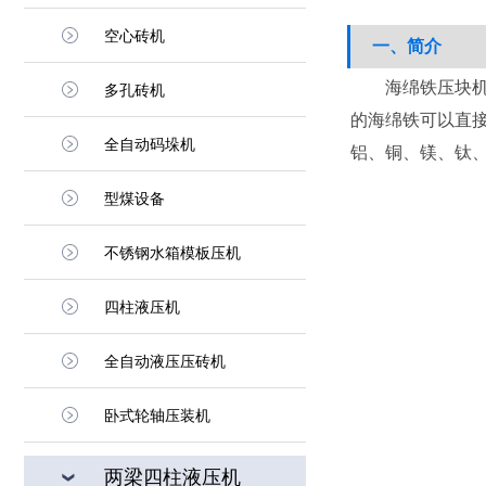
空心砖机
一、简介
海绵铁压块机主
多孔砖机
的海绵铁可以直
全自动码垛机
铝、铜、镁、钛
型煤设备
不锈钢水箱模板压机
四柱液压机
全自动液压压砖机
卧式轮轴压装机
两梁四柱液压机