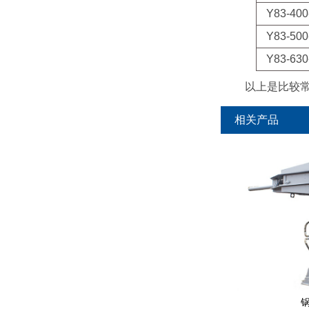
Y83-400
Y83-500
Y83-630
以上是比较常用
相关产品