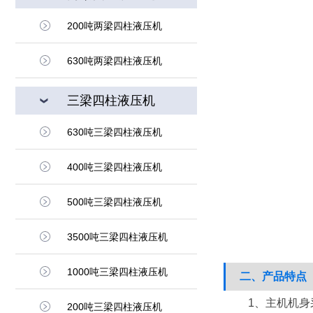
200吨两梁四柱液压机
630吨两梁四柱液压机
三梁四柱液压机
630吨三梁四柱液压机
400吨三梁四柱液压机
500吨三梁四柱液压机
3500吨三梁四柱液压机
1000吨三梁四柱液压机
二、产品特点
1、主机机身采
200吨三梁四柱液压机