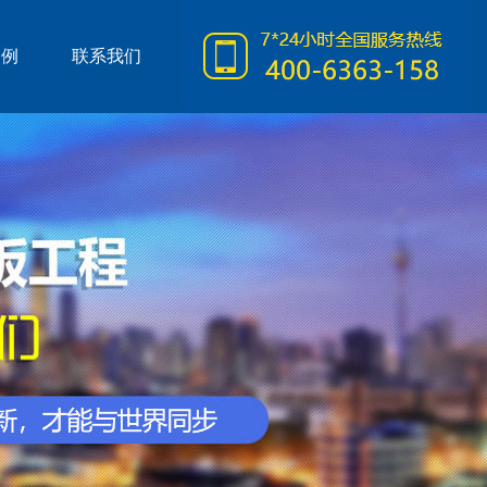
案例
联系我们