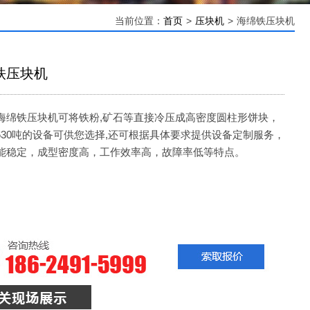
当前位置：
首页
>
压块机
>
海绵铁压块机
铁压块机
海绵铁压块机可将铁粉,矿石等直接冷压成高密度圆柱形饼块，
0-630吨的设备可供您选择,还可根据具体要求提供设备定制服务，
能稳定，成型密度高，工作效率高，故障率低等特点。