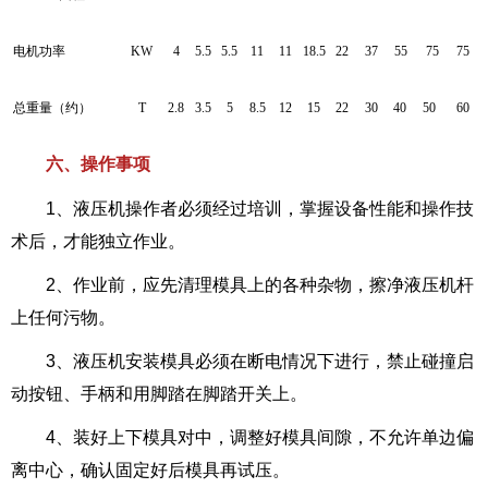
电机功率
KW
4
5.5
5.5
11
11
18.5
22
37
55
75
75
总重量（约）
T
2.8
3.5
5
8.5
12
15
22
30
40
50
60
六、操作事项
1、液压机操作者必须经过培训，掌握设备性能和操作技
术后，才能独立作业。
2、作业前，应先清理模具上的各种杂物，擦净液压机杆
上任何污物。
3、液压机安装模具必须在断电情况下进行，禁止碰撞启
动按钮、手柄和用脚踏在脚踏开关上。
4、装好上下模具对中，调整好模具间隙，不允许单边偏
离中心，确认固定好后模具再试压。